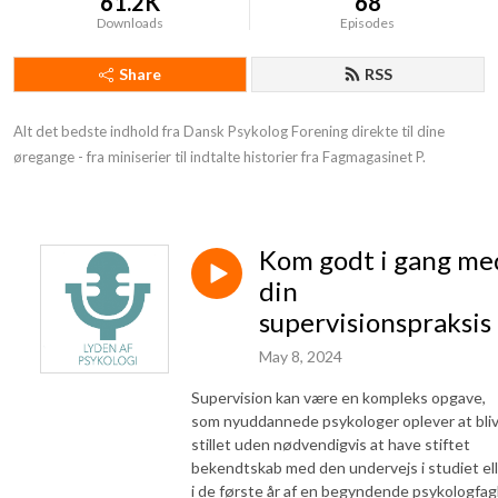
61.2K
68
Downloads
Episodes
Share
RSS
Alt det bedste indhold fra Dansk Psykolog Forening direkte til dine 
øregange - fra miniserier til indtalte historier fra Fagmagasinet P.
Kom godt i gang me
din
supervisionspraksis
May 8, 2024
Supervision kan være en kompleks opgave,
som nyuddannede psykologer oplever at bli
stillet uden nødvendigvis at have stiftet
bekendtskab med den undervejs i studiet el
i de første år af en begyndende psykologfag