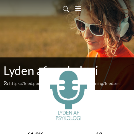
Lyden af psykologi
https://feed.podbean.com/danskpsykologforening/feed.xml